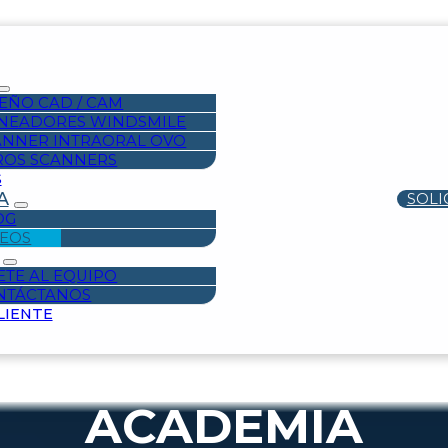
EÑO CAD / CAM
INEADORES WINDSMILE
ANNER INTRAORAL OVO
ROS SCANNERS
S
A
SOLI
OG
DEOS
ETE AL EQUIPO
NTÁCTANOS
LIENTE
ACADEMIA